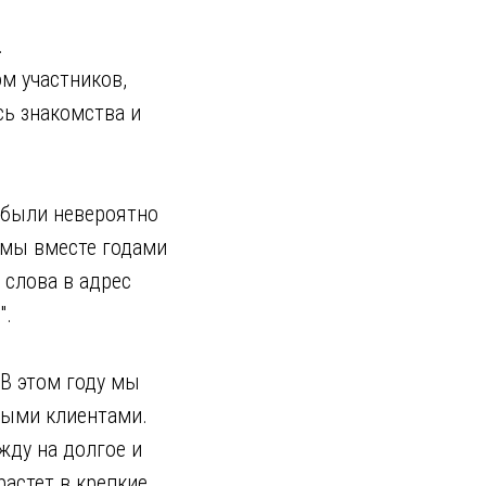
.
м участников,
сь знакомства и
 были невероятно
 мы вместе годами
 слова в адрес
".
 В этом году мы
ными клиентами.
жду на долгое и
астет в крепкие