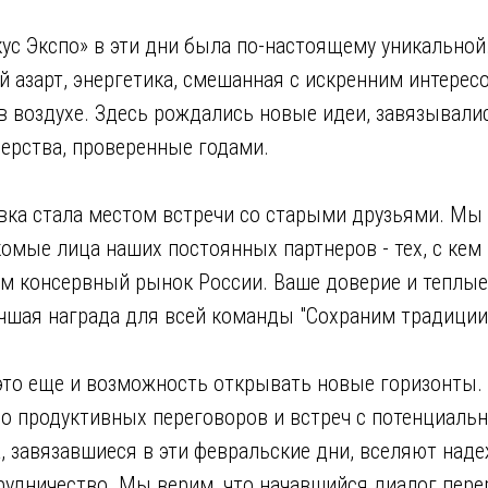
ус Экспо» в эти дни была по-настоящему уникальной
азарт, энергетика, смешанная с искренним интересо
в воздухе. Здесь рождались новые идеи, завязывали
ерства, проверенные годами.
авка стала местом встречи со старыми друзьями. Мы
омые лица наших постоянных партнеров - тех, с кем
ем консервный рынок России. Ваше доверие и теплые
учшая награда для всей команды "Сохраним традиции
это еще и возможность открывать новые горизонты.
о продуктивных переговоров и встреч с потенциаль
 завязавшиеся в эти февральские дни, вселяют наде
удничество. Мы верим, что начавшийся диалог перер