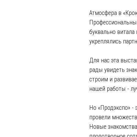
Атмосфера в «Крок
Профессиональный 
буквально витала 
укреплялись партн
Для нас эта выст
рады увидеть знак
строим и развива
нашей работы - л
Но «Продэкспо» - 
провели множеств
Новые знакомства,
плодотворное сотр