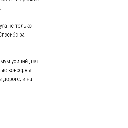
.
уга не только
Спасибо за
.
имум усилий для
сные консервы
 дороге, и на