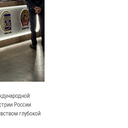
еждународной
стрии России.
увством глубокой