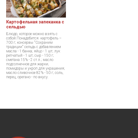
Картофельная запеканка с
сельдью
Блюдо, которое можно взять с
собой.Понадобится: картофель –
700 г; консервы "Сохраним
традиции" сельдь с добавлением
масла - 1 банка; яйцо - 1 шт; лук
репчатый - 1 шт; сыр - 150 г;
сметана 15% - 2 ст.л.; масло
подсолнечное для жарки;
помидоры и укроп для украшения;
масло сливочное 82% - 50 г; соль,
перец, орегано - по вкусу.