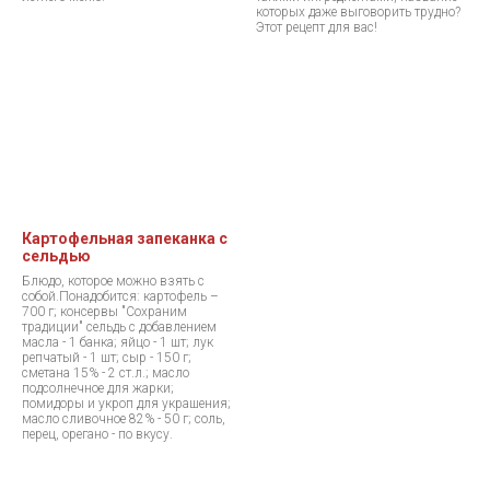
которых даже выговорить трудно?
Этот рецепт для вас!
Картофельная запеканка с
сельдью
Блюдо, которое можно взять с
собой.Понадобится: картофель –
700 г; консервы "Сохраним
традиции" сельдь с добавлением
масла - 1 банка; яйцо - 1 шт; лук
репчатый - 1 шт; сыр - 150 г;
сметана 15% - 2 ст.л.; масло
подсолнечное для жарки;
помидоры и укроп для украшения;
масло сливочное 82% - 50 г; соль,
перец, орегано - по вкусу.