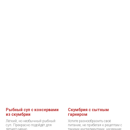
Рыбный суп с консервами
Скумбрия с сытным
из скумбрии
гарниром
Лёгкий, но необычный рыбный
Хотите разнообразить своё
суп. Прекрасно подойдёт для
питание, не прибегая к рецептам с
летнего меню.
такими ингредиентами, название