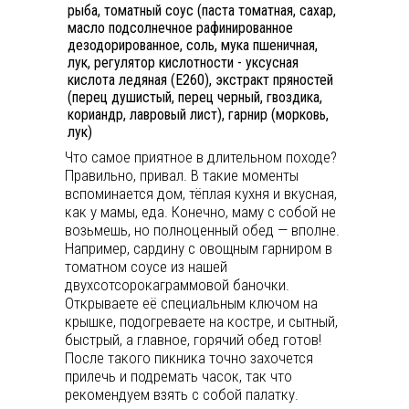
рыба, томатный соус (паста томатная, сахар,
масло подсолнечное рафинированное
дезодорированное, соль, мука пшеничная,
лук, регулятор кислотности - уксусная
кислота ледяная (Е260), экстракт пряностей
(перец душистый, перец черный, гвоздика,
кориандр, лавровый лист), гарнир (морковь,
лук)
Что самое приятное в длительном походе?
Правильно, привал. В такие моменты
вспоминается дом, тёплая кухня и вкусная,
как у мамы, еда. Конечно, маму с собой не
возьмешь, но полноценный обед — вполне.
Например, сардину с овощным гарниром в
томатном соусе из нашей
двухсотсорокаграммовой баночки.
Открываете её специальным ключом на
крышке, подогреваете на костре, и сытный,
быстрый, а главное, горячий обед готов!
После такого пикника точно захочется
прилечь и подремать часок, так что
рекомендуем взять с собой палатку.